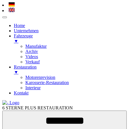
Home
Unternehmen
Fahrzeuge
▼
Manufaktur
Archiv
Videos
Verkauf
Restauration
▼
Motorenrevision
Karosserie-Restauration
Interieur
Kontakt
Zum
Inhalt
6 STERNE PLUS RESTAURATION
springen
Zum
Inhalt
springen