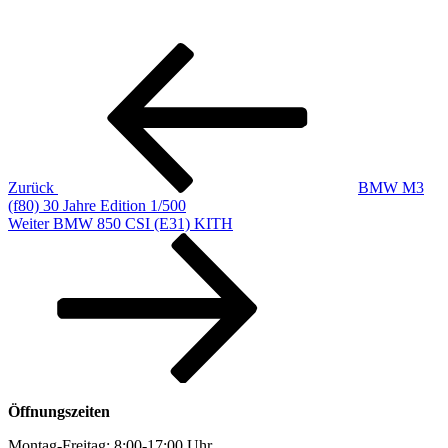
Beitragsnavigation
Vorheriger
Beitrag
Zurück
BMW M3
(f80) 30 Jahre Edition 1/500
Nächster
Weiter
BMW 850 CSI (E31) KITH
Beitrag
Öffnungszeiten
Montag-Freitag: 8:00-17:00 Uhr