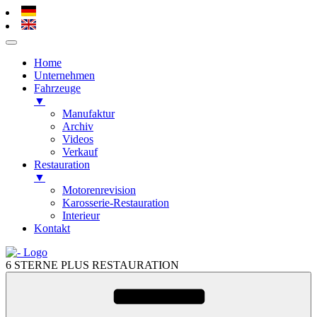
Home
Unternehmen
Fahrzeuge
▼
Manufaktur
Archiv
Videos
Verkauf
Restauration
▼
Motorenrevision
Karosserie-Restauration
Interieur
Kontakt
Zum
Inhalt
6 STERNE PLUS RESTAURATION
springen
Zum
Inhalt
springen