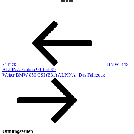
Beitragsnavigation
Vorheriger
Beitrag
Zurück
BMW B4S
ALPINA Edition 99 1 of 99
Nächster
Weiter
BMW 850 CSI (E31) ALPINA | Das Fahrzeug
Beitrag
Öffnungszeiten