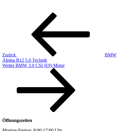
Beitragsnavigation
Vorheriger
Beitrag
Zurück
BMW
Alpina B12 5.0 Technik
Nächster
Weiter
BMW 3.0 CSI (E9) Motor
Beitrag
Öffnungszeiten
Montag-Freitag: 8:00-17:00 Uhr