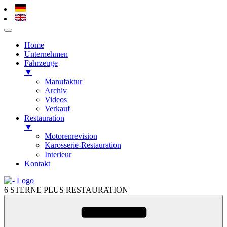
Home
Unternehmen
Fahrzeuge
▼
Manufaktur
Archiv
Videos
Verkauf
Restauration
▼
Motorenrevision
Karosserie-Restauration
Interieur
Kontakt
Zum
Inhalt
6 STERNE PLUS RESTAURATION
springen
Zum
Inhalt
springen