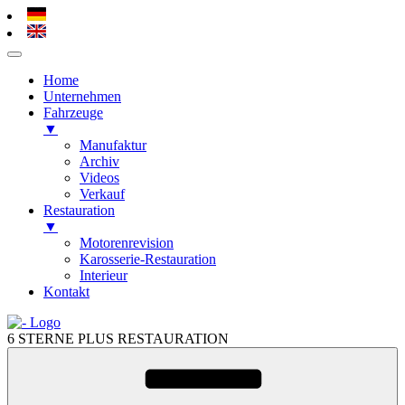
Home
Unternehmen
Fahrzeuge
▼
Manufaktur
Archiv
Videos
Verkauf
Restauration
▼
Motorenrevision
Karosserie-Restauration
Interieur
Kontakt
Zum
Inhalt
6 STERNE PLUS RESTAURATION
springen
Zum
Inhalt
springen