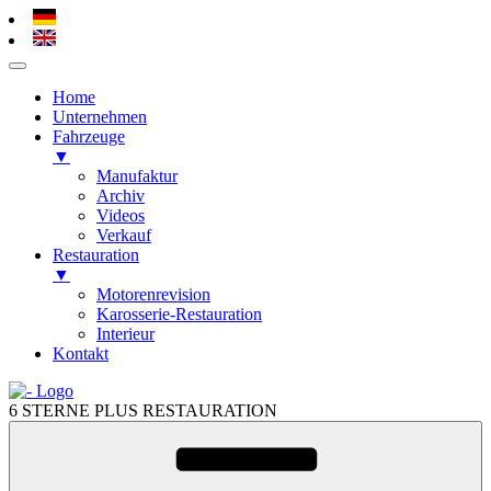
Home
Unternehmen
Fahrzeuge
▼
Manufaktur
Archiv
Videos
Verkauf
Restauration
▼
Motorenrevision
Karosserie-Restauration
Interieur
Kontakt
Zum
Inhalt
6 STERNE PLUS RESTAURATION
springen
Zum
Inhalt
springen