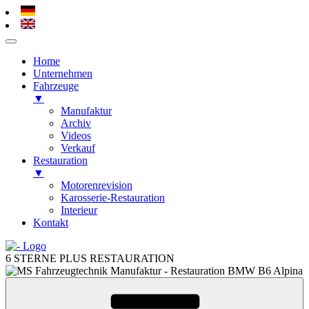
Home
Unternehmen
Fahrzeuge
▼
Manufaktur
Archiv
Videos
Verkauf
Restauration
▼
Motorenrevision
Karosserie-Restauration
Interieur
Kontakt
Zum
Inhalt
6 STERNE PLUS RESTAURATION
springen
Zum
Inhalt
springen