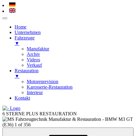
Home
Unternehmen
Fahrzeuge
▼
Manufaktur
Archiv
Videos
Verkauf
Restauration
▼
Motorenrevision
Karosserie-Restauration
Interieur
Kontakt
Zum
Inhalt
6 STERNE PLUS RESTAURATION
springen
Zum
Inhalt
springen