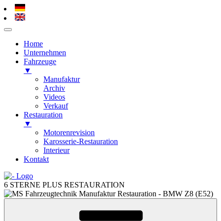
Home
Unternehmen
Fahrzeuge
▼
Manufaktur
Archiv
Videos
Verkauf
Restauration
▼
Motorenrevision
Karosserie-Restauration
Interieur
Kontakt
Zum
Inhalt
6 STERNE PLUS RESTAURATION
springen
Zum
Inhalt
springen