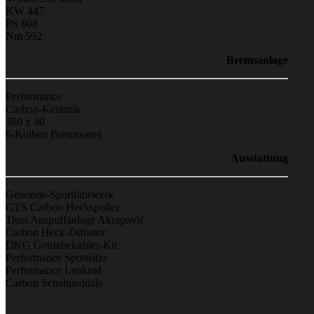
KW 447
PS 608
Nm 592
Bremsanlage
Performance
Carbon-Keramik
380 x 40
6-Kolben Bremssattel
Ausstattung
Gewinde-Sportfahrwerk
GTS Carbon Heckspoiler
Titan Auspuffanlage Akrapović
Carbon Heck-Diffusor
DKG Getriebekühler-Kit
Performance Sportsitze
Performance Lenkrad
Carbon Schaltpeddals