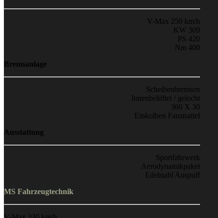
V-Max 250 km/h
KW 309
PS 420
Nm 400
Bremsanlage
Scheibenbremsen
Innenbelüftet / gelocht
360 X 30
Einkolben Faustsattel
Ausstattung
Sportfahrwerk
Aerodynamikpaket
Edelstahl Auspuff
MS Fahrzeugtechnik
V-Max 330 km/h