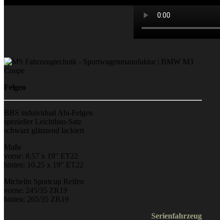
Felgen
BBS induividual Alu-Felgen
spezieller Leichtbau-Satz
schwarz glänzend lackiert
Maße
vorne: 8,57 x 19" ET22
hinten: 10,25 x 19" ET22
Michelin Sportcup Reifen
vorne: 245/35 ZR19
hinten: 265/35 ZR19
Serienfahrzeug