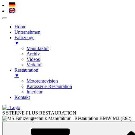
Home
Unternehmen
Fahrzeuge
▼
Manufaktur
Archiv
Videos
Verkauf
Restauration
▼
Motorenrevision
Karosserie-Restauration
Interieur
Kontakt
Zum
Inhalt
6 STERNE PLUS RESTAURATION
springen
Zum
Inhalt
springen