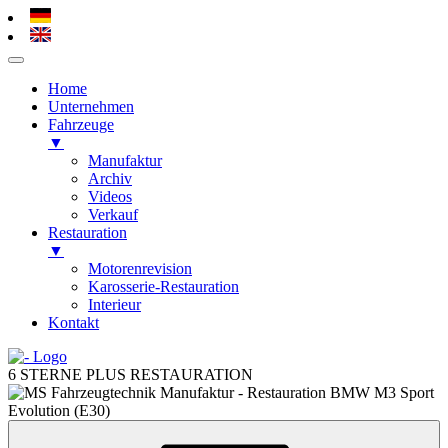
Home
Unternehmen
Fahrzeuge
▼
Manufaktur
Archiv
Videos
Verkauf
Restauration
▼
Motorenrevision
Karosserie-Restauration
Interieur
Kontakt
Zum
Inhalt
6 STERNE PLUS RESTAURATION
springen
Zum
Inhalt
springen