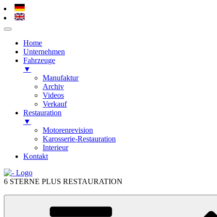
Home
Unternehmen
Fahrzeuge
▼
Manufaktur
Archiv
Videos
Verkauf
Restauration
▼
Motorenrevision
Karosserie-Restauration
Interieur
Kontakt
Zum
Inhalt
6 STERNE PLUS RESTAURATION
springen
Zum
Inhalt
springen