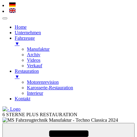
Home
Unternehmen
Fahrzeuge
▼
Manufaktur
Archiv
Videos
Verkauf
Restauration
▼
Motorenrevision
Karosserie-Restauration
Interieur
Kontakt
Zum
Inhalt
6 STERNE PLUS RESTAURATION
springen
Zum
Inhalt
springen